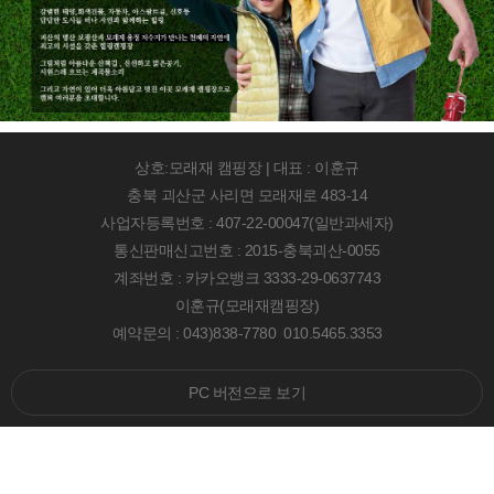
상호:모래재 캠핑장 | 대표 : 이훈규
충북 괴산군 사리면 모래재로 483-14
사업자등록번호 : 407-22-00047(일반과세자)
통신판매신고번호 : 2015-충북괴산-0055
계좌번호 : 카카오뱅크 3333-29-0637743
이훈규(모래재캠핑장)
예약문의 : 043)838-7780 010.5465.3353
PC 버전으로 보기