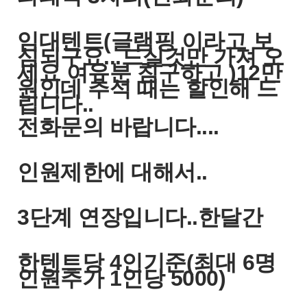
임대텐트(글램핑 이라고 보
심되구요...드실것만 가져 오
세요 여유분 침구하고 )12만
원인데 추석 때는 할인해 드
립니다..
전화문의 바랍니다....
인원제한에 대해서..
3단계 연장입니다..한달간
한텐트당 4인기준(최대 6명
인원추가 1인당 5000)