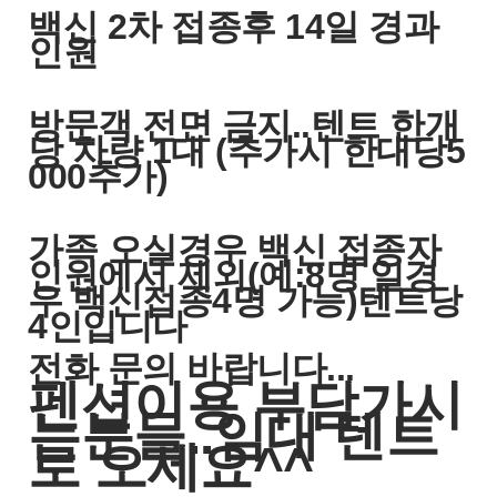
백신 2차 접종후 14일 경과
인원
방문객 전면 금지..텐트 한개
당 차량 1대 (추가시 한대당5
000추가)
가족 오실경우 백신 접종자
인원에서 제외(예:8명 일경
우 백신접종4명 가능)텐트당
4인입니다
전화 문의 바랍니다...
펜션이용 부담가시
는분들..임대 텐트
로 오세요^^