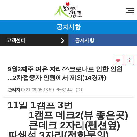
공지사항
고객센터
공지사항
9월2째주 여유 자리^^코로나로 인한 인원
...2차접종자 인원에서 제외(14경과)
관리자
21-09-05 16:59
6,144
0
​11일 1캠프 3번
본문
1캠프 데크2(뷰 좋은곳)
큰데크 2자리(펜션옆)
파쇄석 3자리(전화문의)