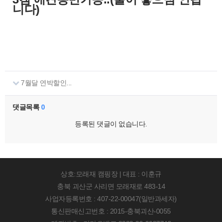
니다)
7월달 연박할인...
댓글목록
0
등록된 댓글이 없습니다.
상호:모래재 캠핑장 | 대표 : 이훈규
충북 괴산군 사리면 모래재로 483-14
사업자등록번호 : 407-22-00047(일반과세자)
통신판매신고번호 : 2015-충북괴산-0055