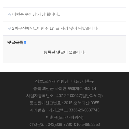
이번주 수영장 개장 합니다..
2박우선예약...이번주 1캠프 자리 많이 남았습니다....
댓글목록
0
등록된 댓글이 없습니다.
상호:모래재 캠핑장 | 대표 : 이훈규
충북 괴산군 사리면 모래재로 483-14
사업자등록번호 : 407-22-00047(일반과세자)
통신판매신고번호 : 2015-충북괴산-0055
계좌번호 : 카카오뱅크 3333-29-0637743
이훈규(모래재캠핑장)
예약문의 : 043)838-7780 010.5465.3353