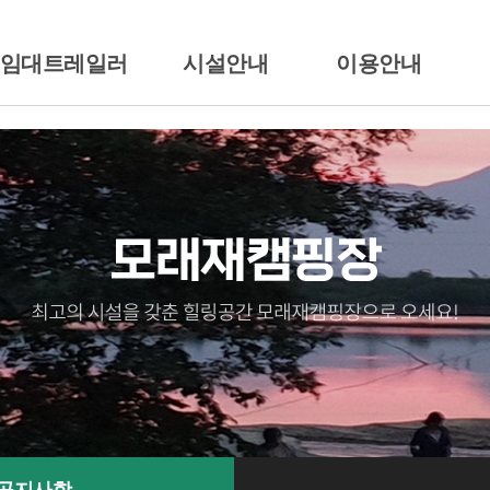
/임대트레일러
시설안내
이용안내
션소개
배치도
이용시간/요금안내
일러임대
시설안내
이용준수사항
땡큐
전경둘러보기