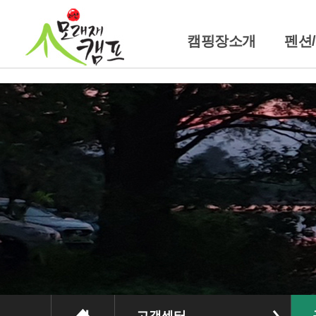
캠핑장소개
펜션
캠핑장소개
펜
위치및교통안내
트레