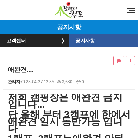
공지사항
고객센터
공지사항
애완견....
관리자
23-04-27 12:35
3,680
0
​저희 캠핑장은 애완견 금지
본문
입니다...
단 올해 부터 3캠프에 한에서
애완견 일시 동반가능 입니
다