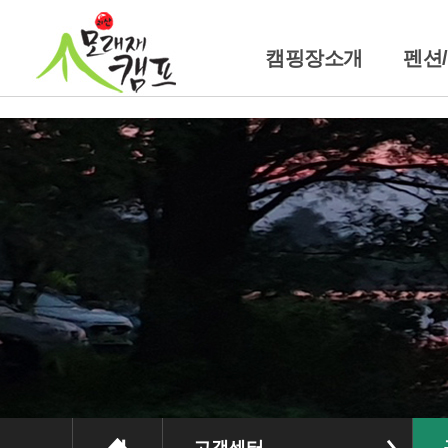
캠핑장소개
펜션
캠핑장소개
펜
위치및교통안내
트레