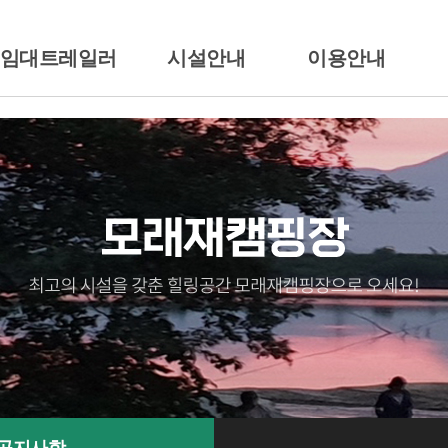
/임대트레일러
시설안내
이용안내
션소개
배치도
이용시간/요금안내
일러임대
시설안내
이용준수사항
땡큐
전경둘러보기