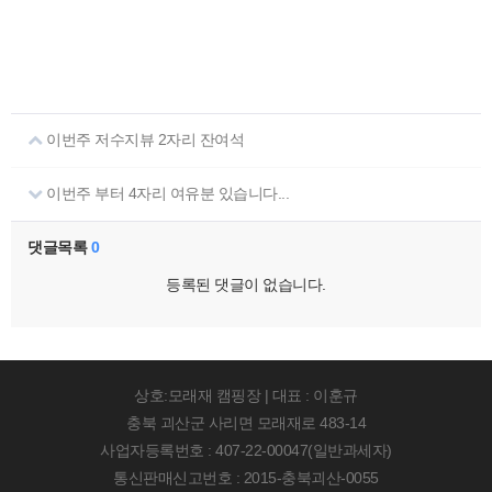
이번주 저수지뷰 2자리 잔여석
이번주 부터 4자리 여유분 있습니다...
댓글목록
0
등록된 댓글이 없습니다.
상호:모래재 캠핑장 | 대표 : 이훈규
충북 괴산군 사리면 모래재로 483-14
사업자등록번호 : 407-22-00047(일반과세자)
통신판매신고번호 : 2015-충북괴산-0055