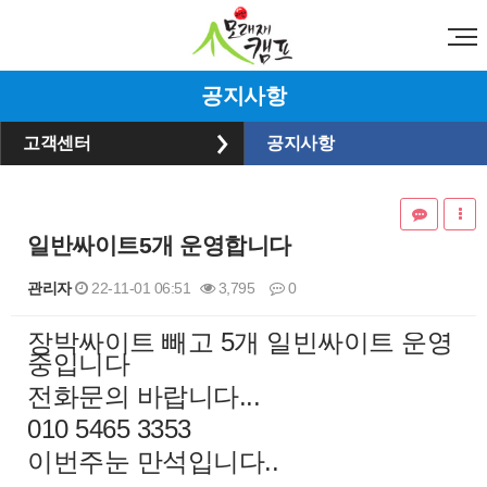
공지사항
고객센터
공지사항
일반싸이트5개 운영합니다
관리자
22-11-01 06:51
3,795
0
장박싸이트 빼고 5개 일빈싸이트 운영
본문
중입니다
전화문의 바랍니다...
010 5465 3353
이번주눈 만석입니다..