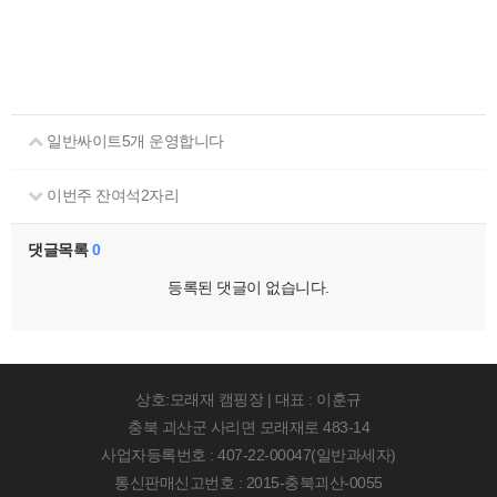
일반싸이트5개 운영합니다
이번주 잔여석2자리
댓글목록
0
등록된 댓글이 없습니다.
상호:모래재 캠핑장 | 대표 : 이훈규
충북 괴산군 사리면 모래재로 483-14
사업자등록번호 : 407-22-00047(일반과세자)
통신판매신고번호 : 2015-충북괴산-0055