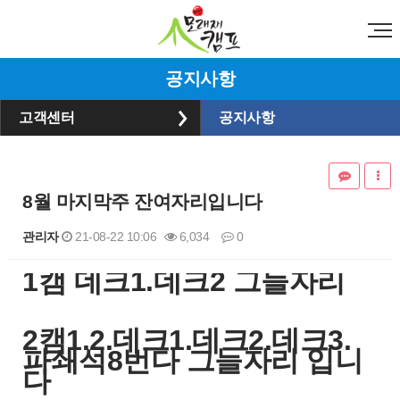
공지사항
고객센터
공지사항
8월 마지막주 잔여자리입니다
관리자
21-08-22 10:06
6,034
0
1캠 데크1.데크2 그늘자리
본문
​2캠1.2.데크1.데크2.데크3.
파쇄석8번다 그늘자리 입니
다