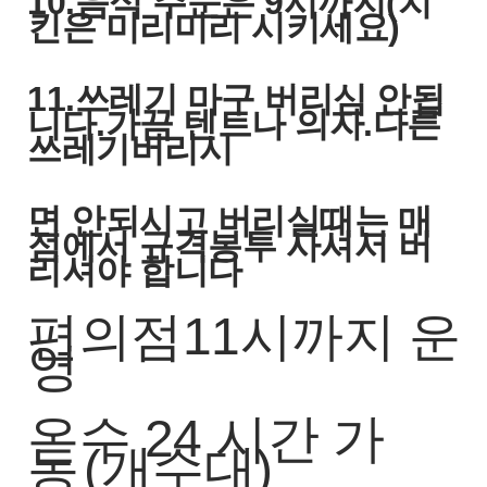
10.음식 주문은 9시까지(치
킨은 미리미리 시키세요)
​11.쓰레기 마구 버리심 안됩
니다.가끔 텐트나 의자.다른
쓰레기버리시
면 안되시고 버리실때는 매
점에서 규격봉투 사셔서 버
리셔야 합니다
편의점11시까지 운
영
온수 24 시간 가
동
(개수대)