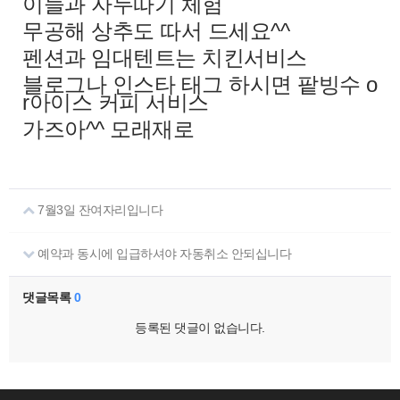
이들과 자두따기 체험
무공해 상추도 따서 드세요^^​
펜션과 임대텐트는 치킨서비스
블로그나 인스타 태그 하시면 팥빙수 o
r아이스 커피 서비스
가즈아^^ 모래재로​
7월3일 잔여자리입니다
예약과 동시에 입급하셔야 자동취소 안되십니다
댓글목록
0
등록된 댓글이 없습니다.