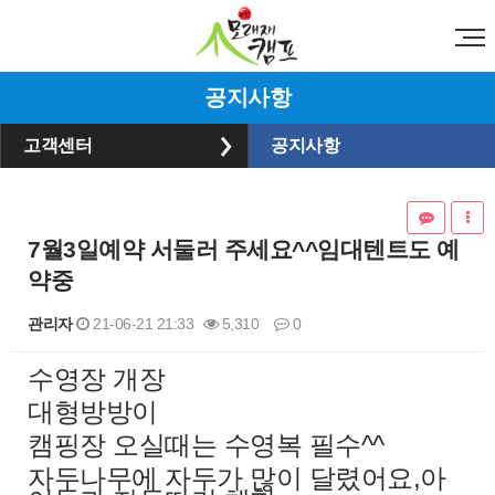
공지사항
고객센터
공지사항
7월3일예약 서둘러 주세요^^임대텐트도 예
약중
관리자
21-06-21 21:33
5,310
0
수영장 개장
본문
대형방방이
캠핑장 오실때는 수영복 필수​^^
자두나무에 자두가 많이 달렸어요,아