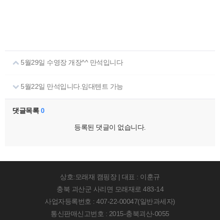
5월29일 수영장 개장^^ 만석입니다
5월22일 만석입니다.임대텐트 가능
댓글목록
0
등록된 댓글이 없습니다.
상호:모래재 캠핑장 | 대표 : 이훈규
충북 괴산군 사리면 모래재로 483-14
사업자등록번호 : 407-22-00047(일반과세자)
통신판매신고번호 : 2015-충북괴산-0055