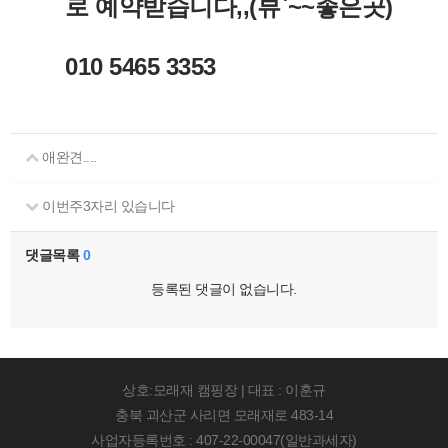
로 예약받습니다,,(뷰`~~좋은곳)
010 5465 3353
애완견....
이번주3자리 있습니다
댓글목록
0
등록된 댓글이 없습니다.
상호:모래재 캠핑장 | 대표 : 이훈규
충북 괴산군 사리면 모래재로 483-14
사업자등록번호 : 407-22-00047(일반과세자)