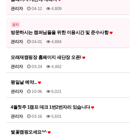
관리자
04-12
4,809
공지
방문하시는 캠퍼님들을 위한 이용시간 및 준수사항
관리자
04-01
4,884
모래재캠핑장 홈페이지 새단장 오픈!
관리자
03-24
4,462
평일날 예약...
관리자
10-06
6,021
4월첫주 1캠프 데크 1번2번자리 있습니다
관리자
03-16
5,601
벛꽃캠핑오세요^^