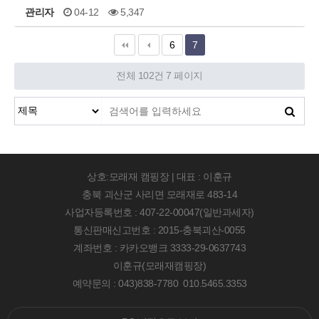
관리자
04-12
5,347
6
7
전체 102건
7 페이지
상호:모래재 캠핑장 | 대표 : 이훈규
충북 괴산군 사리면 모래재로 483-14
사업자등록번호 : 407-22-00047(일반과세자)
통신판매신고번호 : 2015-충북괴산-0055
계좌번호 : 카카오뱅크 3333-29-0637743
이훈규(모래재캠핑장)
예약문의 : 043)838-7780 010.5465.3353